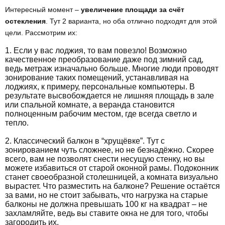
Интересный момент –
увеличение площади за счёт
остекления
. Тут 2 варианта, но оба отлично подходят для этой
цели. Рассмотрим их:
1. Если у вас лоджия, то вам повезло! Возможно
качественное преобразование даже под зимний сад,
ведь метраж изначально больше. Многие люди проводят
зонирование таких помещений, устанавливая на
лоджиях, к примеру, персональные компьютеры. В
результате высвобождается не лишняя площадь в зале
или спальной комнате, а веранда становится
полноценным рабочим местом, где всегда светло и
тепло.
2. Классический балкон в “хрущёвке”. Тут с
зонированием чуть сложнее, но не безнадёжно. Скорее
всего, вам не позволят снести несущую стенку, но вы
можете избавиться от старой оконной рамы. Подоконник
станет своеобразной столешницей, а комната визуально
вырастет. Что разместить на балконе? Решение остаётся
за вами, но не стоит забывать, что нагрузка на старые
балконы не должна превышать 100 кг на квадрат – не
захламляйте, ведь вы ставите окна не для того, чтобы
загородить их.